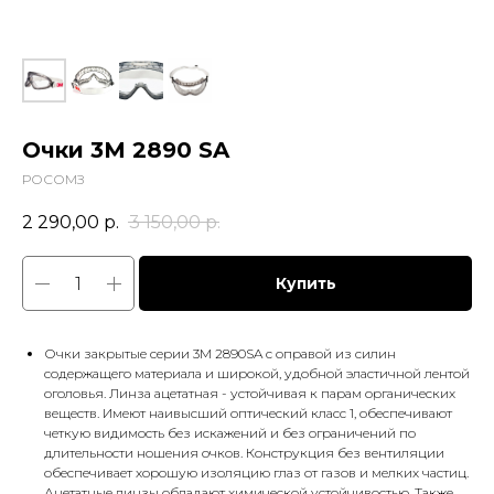
Очки 3М 2890 SA
РОСОМЗ
2 290,00
р.
3 150,00
р.
Купить
Очки закрытые серии 3М 2890SA с оправой из силин
содержащего материала и широкой, удобной эластичной лентой
оголовья. Линза ацетатная - устойчивая к парам органических
веществ. Имеют наивысший оптический класс 1, обеспечивают
четкую видимость без искажений и без ограничений по
длительности ношения очков. Конструкция без вентиляции
обеспечивает хорошую изоляцию глаз от газов и мелких частиц.
Ацетатные линзы обладают химической устойчивостью. Также