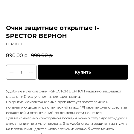
Очки защитные открытые I-
SPECTOR ВЕРНОН
ВЕРНОН
890,00
р.
990,00
р.
Купить
Удобные и легкие очки I-SPECTOR ВЕРНОН надежно защищают
глаза от УФ-излучения и летящих частиц.
Покрытие монолитных линз препятствует запотеванию и
появлению царапин, а оптический класс №1 гарантирует отсутствие
искажений и ограничений по длительности ношения.
Для максимально комфортной посадки можно регулировать дужки
очков по длине и углу наклона. Это удобно, если защита глаз нужна
на протяжении длительного времени: можно быстро менять