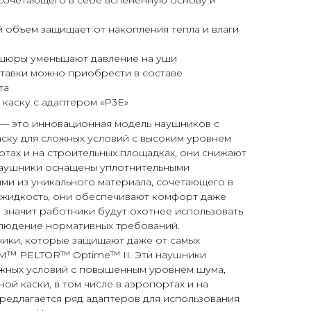
 сочетающего в себе вспененную основу и
 объем защищает от накопления тепла и влаги
шюры уменьшают давление на уши
тавки можно приобрести в составе
та
 каску с адаптером «P3E»
— это инновационная модель наушников с
ску для сложных условий с высоким уровнем
ортах и на строительных площадках, они снижают
Наушники оснащены уплотнительными
ми из уникального материала, сочетающего в
 жидкость, они обеспечивают комфорт даже
 значит работники будут охотнее использовать
блюдение нормативных требований.
ки, которые защищают даже от самых
M™ PELTOR™ Optime™ II. Эти наушники
ожных условий с повышенным уровнем шума,
й каски, в том числе в аэропортах и на
редлагается ряд адаптеров для использования