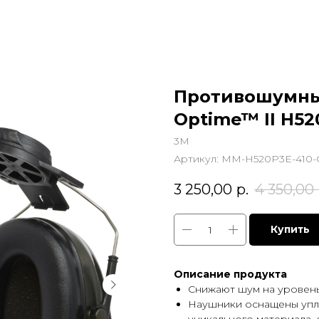
Противошумны
Optime™ II H52
3M
Артикул:
MM-H520P3E-410
3 250,00
р.
4 350,00
Купить
Описание продукта
Снижают шум на уровень
Наушники оснащены упл