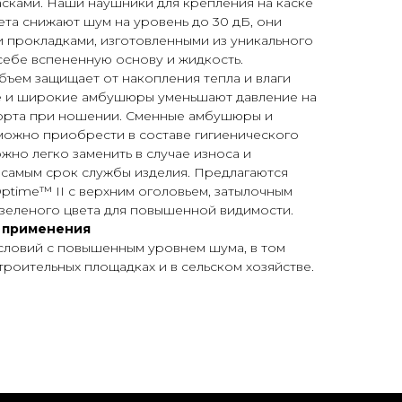
сками. Наши наушники для крепления на каске
ета снижают шум на уровень до 30 дБ, они
 прокладками, изготовленными из уникального
себе вспененную основу и жидкость.
ъем защищает от накопления тепла и влаги
ие и широкие амбушюры уменьшают давление на
орта при ношении. Сменные амбушюры и
можно приобрести в составе гигиенического
жно легко заменить в случае износа и
 самым срок службы изделия. Предлагаются
ime™ II с верхним оголовьем, затылочным
 зеленого цвета для повышенной видимости.
 применения
словий с повышенным уровнем шума, в том
строительных площадках и в сельском хозяйстве.