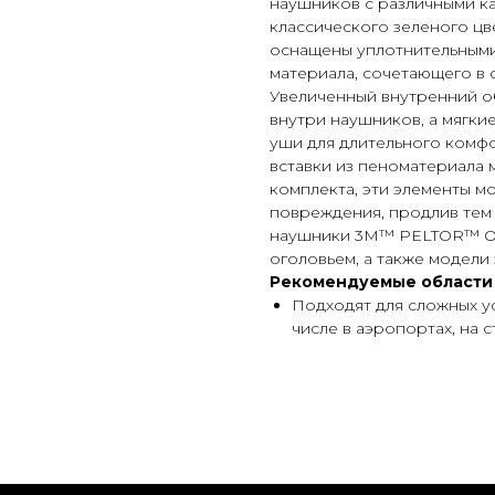
наушников с различными ка
классического зеленого цв
оснащены уплотнительными
материала, сочетающего в 
Увеличенный внутренний об
внутри наушников, а мягк
уши для длительного комф
вставки из пеноматериала 
комплекта, эти элементы мо
повреждения, продлив тем
наушники 3M™ PELTOR™ Opt
оголовьем, а также модели
Рекомендуемые области
Подходят для сложных у
числе в аэропортах, на 