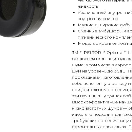
уникального материала,
жидкость
Увеличенный внутренний
внутри наушников
Мягкие и широкие амбу
Сменные амбушюры и вс
гигиенического комплек
Модель с креплением на
3M™ PELTOR™ Optime™ II 
оголовьем под защитную ка
шума, в том числе в аэроп
шум на уровень до 30дБ. 
прокладками, изготовленны
себе вспененную основу и
при длительном ношении, а
эти наушники, улучшая со
Высокоэффективные наушни
низкочастотных шумов — 3
идеально подходят для сл
требующих ношения защитно
строительных площадках. П