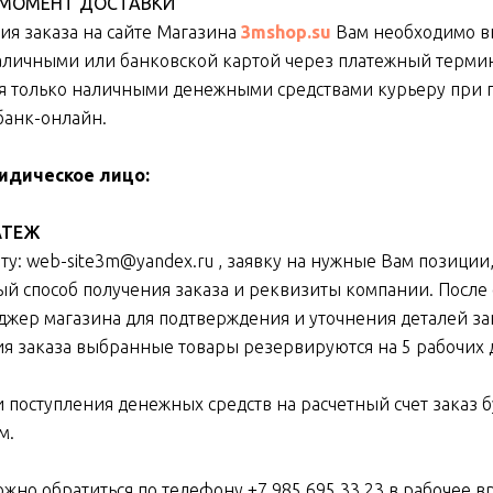
В МОМЕНТ ДОСТАВКИ
я заказа на сайте Магазина
3mshop.su
Вам необходимо в
наличными или банковской картой через платежный термин
я только наличными денежными средствами курьеру при 
банк-онлайн.
ридическое лицо:
АТЕЖ
ту: web-site3m@yandex.ru , заявку на нужные Вам позиции,
й способ получения заказа и реквизиты компании. После 
джер магазина для подтверждения и уточнения деталей за
я заказа выбранные товары резервируются на 5 рабочих 
и поступления денежных средств на расчетный счет заказ 
м.
ожно обратиться по телефону
+7 985 695 33 23
в рабочее в