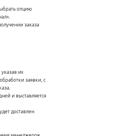
ыбрать опцию
ал».
получении заказа
 указав их
обработки заявки, с
каза.
дней и выставляется
будет доставлен
ремя менеджеров