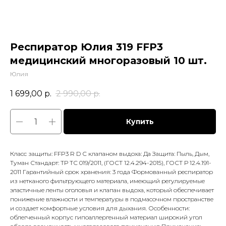
Респиратор Юлия 319 FFP3
медицинский многоразовый 10 шт.
Юлия
1 699,00
р.
2 990,00
р.
Купить
Класс защиты: FFP3 R D С клапаном выдоха: Да Защита: Пыль, Дым,
Туман Стандарт: ТР ТС 019/2011, (ГОСТ 12.4.294-2015), ГОСТ Р 12.4.191-
2011 Гарантийный срок хранения: 3 года Формованный респиратор
из нетканого фильтрующего материала, имеющий регулируемые
эластичные ленты оголовья и клапан выдоха, который обеспечивает
понижение влажности и температуры в подмасочном пространстве
и создает комфортные условия для дыхания. Особенности:
облегченный корпус гипоаллергенный материал широкий угол